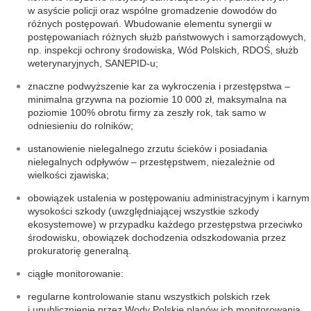
w asyście policji oraz wspólne gromadzenie dowodów do
różnych postępowań. Wbudowanie elementu synergii w
postępowaniach różnych służb państwowych i samorządowych,
np. inspekcji ochrony środowiska, Wód Polskich, RDOŚ, służb
weterynaryjnych, SANEPID-u;
znaczne podwyższenie kar za wykroczenia i przestępstwa –
minimalna grzywna na poziomie 10 000 zł, maksymalna na
poziomie 100% obrotu firmy za zeszły rok, tak samo w
odniesieniu do rolników;
ustanowienie nielegalnego zrzutu ścieków i posiadania
nielegalnych odpływów – przestępstwem, niezależnie od
wielkości zjawiska;
obowiązek ustalenia w postępowaniu administracyjnym i karnym
wysokości szkody (uwzględniającej wszystkie szkody
ekosystemowe) w przypadku każdego przestępstwa przeciwko
środowisku, obowiązek dochodzenia odszkodowania przez
prokuratorię generalną.
ciągłe monitorowanie:
regularne kontrolowanie stanu wszystkich polskich rzek
i upublicznienie przez Wody Polskie planów ich monitorowania