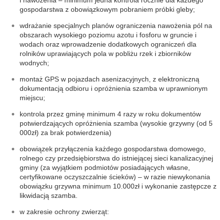
i nawożenia – minimum jedna kontrola rocznie dla każdego
gospodarstwa z obowiązkowym pobraniem próbki gleby;
wdrażanie specjalnych planów ograniczenia nawożenia pól na
obszarach wysokiego poziomu azotu i fosforu w gruncie i
wodach oraz wprowadzenie dodatkowych ograniczeń dla
rolników uprawiających pola w pobliżu rzek i zbiorników
wodnych;
montaż GPS w pojazdach asenizacyjnych, z elektroniczną
dokumentacją odbioru i opróżnienia szamba w uprawnionym
miejscu;
kontrola przez gminę minimum 4 razy w roku dokumentów
potwierdzających opróżnienia szamba (wysokie grzywny (od 5
000zł) za brak potwierdzenia)
obowiązek przyłączenia każdego gospodarstwa domowego,
rolnego czy przedsiębiorstwa do istniejącej sieci kanalizacyjnej
gminy (za wyjątkiem podmiotów posiadających własne,
certyfikowane oczyszczalnie ścieków) – w razie niewykonania
obowiązku grzywna minimum 10.000zł i wykonanie zastępcze z
likwidacją szamba.
w zakresie ochrony zwierząt: