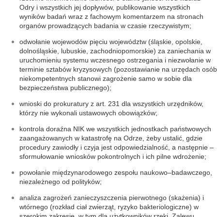
Odry i wszystkich jej dopływów, publikowanie wszystkich
wyników badań wraz z fachowym komentarzem na stronach
organów prowadzących badania w czasie rzeczywistym;
odwołanie wojewodów pięciu województw (śląskie, opolskie,
dolnośląskie, lubuskie, zachodniopomorskie) za zaniechania w
uruchomieniu systemu wczesnego ostrzegania i niezwołanie w
terminie sztabów kryzysowych (pozostawianie na urzędach osób
niekompetentnych stanowi zagrożenie samo w sobie dla
bezpieczeństwa publicznego);
wnioski do prokuratury z art. 231 dla wszystkich urzędników,
którzy nie wykonali ustawowych obowiązków;
kontrola doraźna NIK we wszystkich jednostkach państwowych
zaangażowanych w katastrofę na Odrze, żeby ustalić, gdzie
procedury zawiodły i czyja jest odpowiedzialność, a następnie –
sformułowanie wniosków pokontrolnych i ich pilne wdrożenie;
powołanie międzynarodowego zespołu naukowo–badawczego,
niezależnego od polityków;
analiza zagrożeń zanieczyszczenia pierwotnego (skażenia) i
wtórnego (rozkład ciał zwierząt, ryzyko bakteriologiczne) w
szerokim zakresie, w tym dla użytkowników rzeki, Zalewu