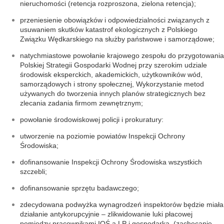
nieruchomości (retencja rozproszona, zielona retencja);
przeniesienie obowiązków i odpowiedzialności związanych z
usuwaniem skutków katastrof ekologicznych z Polskiego
Związku Wędkarskiego na służby państwowe i samorządowe;
natychmiastowe powołanie krajowego zespołu do przygotowania
Polskiej Strategii Gospodarki Wodnej przy szerokim udziale
środowisk eksperckich, akademickich, użytkowników wód,
samorządowych i strony społecznej, Wykorzystanie metod
używanych do tworzenia innych planów strategicznych bez
zlecania zadania firmom zewnętrznym;
powołanie środowiskowej policji i prokuratury:
utworzenie na poziomie powiatów Inspekcji Ochrony
Środowiska;
dofinansowanie Inspekcji Ochrony Środowiska wszystkich
szczebli;
dofinansowanie sprzętu badawczego;
zdecydowana podwyżka wynagrodzeń inspektorów będzie miała
działanie antykorupcyjnie – zlikwidowanie luki płacowej
pomiędzy pracownikami IOŚ a LP i gospodarką, (zachęcanie