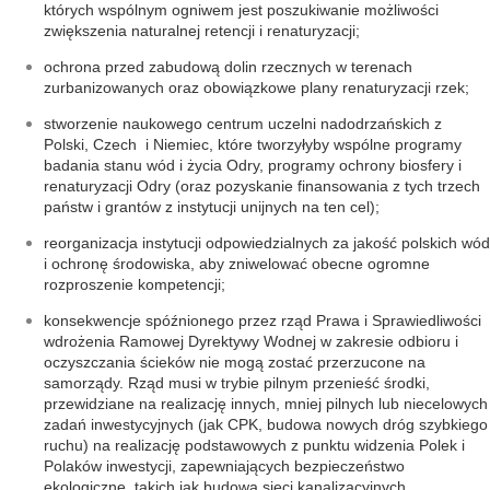
których wspólnym ogniwem jest poszukiwanie możliwości
zwiększenia naturalnej retencji i renaturyzacji;
ochrona przed zabudową dolin rzecznych w terenach
zurbanizowanych oraz obowiązkowe plany renaturyzacji rzek;
stworzenie naukowego centrum uczelni nadodrzańskich z
Polski, Czech i Niemiec, które tworzyłyby wspólne programy
badania stanu wód i życia Odry, programy ochrony biosfery i
renaturyzacji Odry (oraz pozyskanie finansowania z tych trzech
państw i grantów z instytucji unijnych na ten cel);
reorganizacja instytucji odpowiedzialnych za jakość polskich wód
i ochronę środowiska, aby zniwelować obecne ogromne
rozproszenie kompetencji;
konsekwencje spóźnionego przez rząd Prawa i Sprawiedliwości
wdrożenia Ramowej Dyrektywy Wodnej w zakresie odbioru i
oczyszczania ścieków nie mogą zostać przerzucone na
samorządy. Rząd musi w trybie pilnym przenieść środki,
przewidziane na realizację innych, mniej pilnych lub niecelowych
zadań inwestycyjnych (jak CPK, budowa nowych dróg szybkiego
ruchu) na realizację podstawowych z punktu widzenia Polek i
Polaków inwestycji, zapewniających bezpieczeństwo
ekologiczne, takich jak budowa sieci kanalizacyjnych,