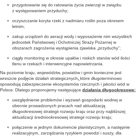
przygotowanie się do ratowania życia zwierząt w związku
z występowaniem przyduchy;
oczyszczanie koryta rzeki z nadmiaru roślin poza okresem
letnim;
zakup urządzeń do aeracji wody i wyposażenie nim wszystkich
jednostek Państwowej i Ochotniczej Straży Pożarnej w
obszarach zagrożenia wystąpienia zjawiska „przyduchy”;
ciągły monitoring w okresie upałów i niskich stanów wód ilości
tlenu w rzekach i interwencyjne napowietrzania.
Na poziomie kraju, województw, powiatów i gmin konieczne jest
wreszcie podjęcie działań strategicznych
,
które długoterminowo
spowodują zabezpieczenie ekosystemów rzecznych i jakości wód w
Polsce. Dlatego proponujemy następujące
działania długookresowe:
uwzględnienie problemów i wyzwań gospodarki wodnej w
obecnie prowadzonych pracach nad aktualizacją
długookresowej strategii rozwoju kraju oraz przy najbliższej
aktualizacji średniookresowej strategii rozwoju kraju;
połączenie w jednym dokumencie planistycznym, a następnie
realizacyjnym, zarządzania ryzykiem powodzi i suszy, dla