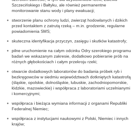
Szczecińskiego i Bałtyku, ale również permanentne
monitorowanie stanu wody i plany ewakuacji;
stworzenie planu ochrony ludzi, zwierząt hodowlanych i dzikich
przed kontaktem z zatrutą rzeką – m.in. grodzenie, regularne
powiadomienia SMS;
skuteczna identyfikacja przyczyn, zasięgu i skutków katastrofy;
pilne uruchomienie na całym odcinku Odry szerokiego programu
badań we wskazanym zakresie, dodatkowo pobieranie prób na
różnych głębokościach i całym przekroju rzeki;
otwarcie dodatkowych laboratoriów do badania próbek ryb i
bezkręgowców w siedmiu województwach dotkniętych katastrofą
(śląskie, opolskie, dolnośląskie, lubuskie, zachodniopomorskie,
łódzkie, mazowieckie) i współpraca z laboratoriami uczelnianymi
i komercyjnymi;
współpraca i bieżąca wymiana informacji z organami Republiki
Federalnej Niemiec;
współpraca z instytucjami naukowymi z Polski, Niemiec i innych
krajów;