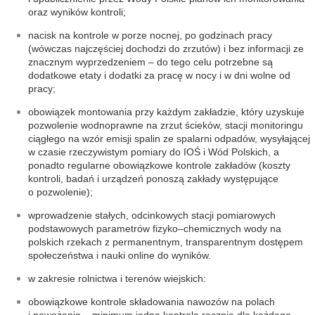
oraz wyników kontroli;
nacisk na kontrole w porze nocnej, po godzinach pracy
(wówczas najczęściej dochodzi do zrzutów) i bez informacji ze
znacznym wyprzedzeniem – do tego celu potrzebne są
dodatkowe etaty i dodatki za pracę w nocy i w dni wolne od
pracy;
obowiązek montowania przy każdym zakładzie, który uzyskuje
pozwolenie wodnoprawne na zrzut ścieków, stacji monitoringu
ciągłego na wzór emisji spalin ze spalarni odpadów, wysyłającej
w czasie rzeczywistym pomiary do IOŚ i Wód Polskich, a
ponadto regularne obowiązkowe kontrole zakładów (koszty
kontroli, badań i urządzeń ponoszą zakłady występujące
o pozwolenie);
wprowadzenie stałych, odcinkowych stacji pomiarowych
podstawowych parametrów fizyko–chemicznych wody na
polskich rzekach z permanentnym, transparentnym dostępem
społeczeństwa i nauki online do wyników.
w zakresie rolnictwa i terenów wiejskich:
obowiązkowe kontrole składowania nawozów na polach