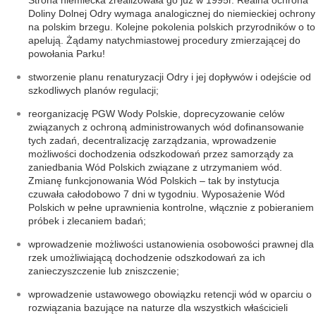
Strona niemiecka zrealizowała go już w 1995r. Realna ochrona
Doliny Dolnej Odry wymaga analogicznej do niemieckiej ochrony
na polskim brzegu. Kolejne pokolenia polskich przyrodników o to
apelują. Żądamy natychmiastowej procedury zmierzającej do
powołania Parku!
stworzenie planu renaturyzacji Odry i jej dopływów i odejście od
szkodliwych planów regulacji;
reorganizację PGW Wody Polskie, doprecyzowanie celów
związanych z ochroną administrowanych wód dofinansowanie
tych zadań, decentralizację zarządzania, wprowadzenie
możliwości dochodzenia odszkodowań przez samorządy za
zaniedbania Wód Polskich związane z utrzymaniem wód.
Zmianę funkcjonowania Wód Polskich – tak by instytucja
czuwała całodobowo 7 dni w tygodniu. Wyposażenie Wód
Polskich w pełne uprawnienia kontrolne, włącznie z pobieraniem
próbek i zlecaniem badań;
wprowadzenie możliwości ustanowienia osobowości prawnej dla
rzek umożliwiającą dochodzenie odszkodowań za ich
zanieczyszczenie lub zniszczenie;
wprowadzenie ustawowego obowiązku retencji wód w oparciu o
rozwiązania bazujące na naturze dla wszystkich właścicieli