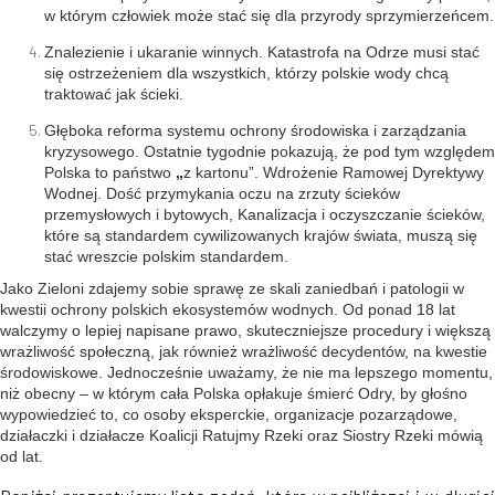
w którym człowiek może stać się dla przyrody sprzymierzeńcem.
Znalezienie i ukaranie winnych. Katastrofa na Odrze musi stać
się ostrzeżeniem dla wszystkich, którzy polskie wody chcą
traktować jak ścieki.
Głęboka reforma systemu ochrony środowiska i zarządzania
kryzysowego. Ostatnie tygodnie pokazują, że pod tym względem
Polska to państwo
„
z kartonu”. Wdrożenie Ramowej Dyrektywy
Wodnej. Dość przymykania oczu na zrzuty ścieków
przemysłowych i bytowych, Kanalizacja i oczyszczanie ścieków,
które są standardem cywilizowanych krajów świata, muszą się
stać wreszcie polskim standardem.
Jako Zieloni zdajemy sobie sprawę ze skali zaniedbań i patologii w
kwestii ochrony polskich ekosystemów wodnych. Od ponad 18 lat
walczymy o lepiej napisane prawo, skuteczniejsze procedury i większą
wrażliwość społeczną, jak również wrażliwość decydentów, na kwestie
środowiskowe. Jednocześnie uważamy, że nie ma lepszego momentu,
niż obecny – w którym cała Polska opłakuje śmierć Odry, by głośno
wypowiedzieć to, co osoby eksperckie, organizacje pozarządowe,
działaczki i działacze Koalicji Ratujmy Rzeki oraz Siostry Rzeki mówią
od lat.