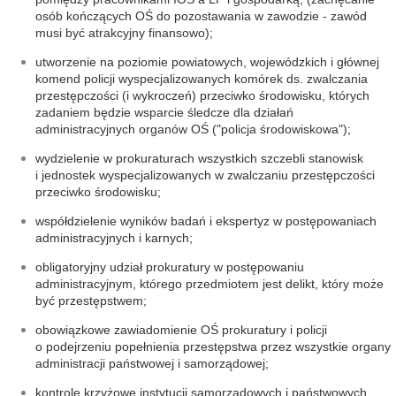
osób kończących OŚ do pozostawania w zawodzie - zawód
musi być atrakcyjny finansowo);
utworzenie na poziomie powiatowych, wojewódzkich i głównej
komend policji wyspecjalizowanych komórek ds. zwalczania
przestępczości (i wykroczeń) przeciwko środowisku, których
zadaniem będzie wsparcie śledcze dla działań
administracyjnych organów OŚ ("policja środowiskowa");
wydzielenie w prokuraturach wszystkich szczebli stanowisk
i jednostek wyspecjalizowanych w zwalczaniu przestępczości
przeciwko środowisku;
współdzielenie wyników badań i ekspertyz w postępowaniach
administracyjnych i karnych;
obligatoryjny udział prokuratury w postępowaniu
administracyjnym, którego przedmiotem jest delikt, który może
być przestępstwem;
obowiązkowe zawiadomienie OŚ prokuratury i policji
o podejrzeniu popełnienia przestępstwa przez wszystkie organy
administracji państwowej i samorządowej;
kontrole krzyżowe instytucji samorządowych i państwowych