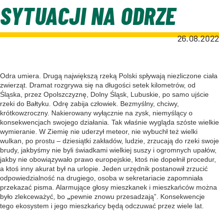
SYTUACJI NA ODRZE
26.08.2022
Odra umiera. Drugą największą rzeką Polski spływają niezliczone ciała
zwierząt. Dramat rozgrywa się na długości setek kilometrów, od
Śląska, przez Opolszczyznę, Dolny Śląsk, Lubuskie, po samo ujście
rzeki do Bałtyku. Odrę zabija człowiek. Bezmyślny, chciwy,
krótkowzroczny. Nakierowany wyłącznie na zysk, niemyślący o
konsekwencjach swojego działania. Tak właśnie wygląda szóste wielkie
wymieranie. W Ziemię nie uderzył meteor, nie wybuchł też wielki
wulkan, po prostu – dziesiątki zakładów, ludzie, zrzucają do rzeki swoje
brudy, jakbyśmy nie byli świadkami wielkiej suszy i ogromnych upałów,
jakby nie obowiązywało prawo europejskie, ktoś nie dopełnił procedur,
a ktoś inny akurat był na urlopie. Jeden urzędnik postanowił zrzucić
odpowiedzialność na drugiego, osoba w sekretariacie zapomniała
przekazać pisma. Alarmujące głosy mieszkanek i mieszkańców można
było zlekceważyć, bo
„
pewnie znowu przesadzają”. Konsekwencje
tego ekosystem i jego mieszkańcy będą odczuwać przez wiele lat.