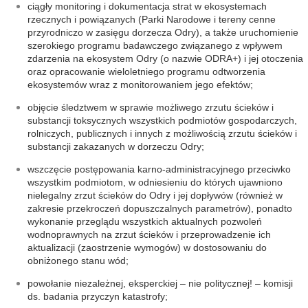
ciągły monitoring i dokumentacja strat w ekosystemach
rzecznych i powiązanych (Parki Narodowe i tereny cenne
przyrodniczo w zasięgu dorzecza Odry), a także uruchomienie
szerokiego programu badawczego związanego z wpływem
zdarzenia na ekosystem Odry (o nazwie ODRA+) i jej otoczenia
oraz opracowanie wieloletniego programu odtworzenia
ekosystemów wraz z monitorowaniem jego efektów;
objęcie śledztwem w sprawie możliwego zrzutu ścieków i
substancji toksycznych wszystkich podmiotów gospodarczych,
rolniczych, publicznych i innych z możliwością zrzutu ścieków i
substancji zakazanych w dorzeczu Odry;
wszczęcie postępowania karno-administracyjnego przeciwko
wszystkim podmiotom, w odniesieniu do których ujawniono
nielegalny zrzut ścieków do Odry i jej dopływów (również w
zakresie przekroczeń dopuszczalnych parametrów), ponadto
wykonanie przeglądu wszystkich aktualnych pozwoleń
wodnoprawnych na zrzut ścieków i przeprowadzenie ich
aktualizacji (zaostrzenie wymogów) w dostosowaniu do
obniżonego stanu wód;
powołanie niezależnej, eksperckiej – nie politycznej! – komisji
ds. badania przyczyn katastrofy;