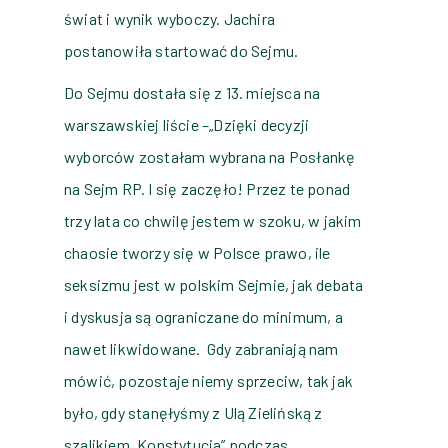
świat i wynik wyboczy. Jachira
postanowiła startować do Sejmu.
Do Sejmu dostała się z 13. miejsca na
warszawskiej liście –„Dzięki decyzji
wyborców zostałam wybrana na Posłankę
na Sejm RP. I się zaczęło! Przez te ponad
trzy lata co chwilę jestem w szoku, w jakim
chaosie tworzy się w Polsce prawo, ile
seksizmu jest w polskim Sejmie, jak debata
i dyskusja są ograniczane do minimum, a
nawet likwidowane.
Gdy zabraniają nam
mówić, pozostaje niemy sprzeciw, tak jak
było, gdy stanęłyśmy z Ulą Zielińską z
szalikiem „Konstytucja” podczas