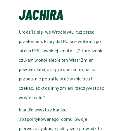
JACHIRA
Urodziła się
we Wrocławiu, tuż przed
przełomem, który dał Polsce wolność po
latach PRL-owskiej smuty. - „Od urodzenia
czułam wokół siebie ten Wiatr Zmian i
pewnie dlatego ciągle coś mnie gna do
przodu, nie potrafię stać w miejscu i
czekać, aż ktoś inny zmieni rzeczywistość
wokół mnie.”
Klaudia wyszła z bardzo
„rozpolitykowanego” domu. Swoje
pierwsze dyskusje polityczne prowadziła