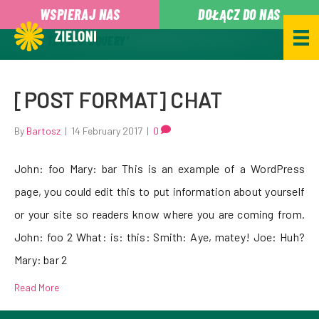
,
WSPIERAJ NAS
DOŁĄCZ DO NAS
POSTS TAGGED ‘JQUERY’
[POST FORMAT] CHAT
By
Bartosz
|
14 February 2017
|
0
John: foo Mary: bar This is an example of a WordPress
page, you could edit this to put information about yourself
or your site so readers know where you are coming from.
John: foo 2 What: is: this: Smith: Aye, matey! Joe: Huh?
Mary: bar 2
Read More