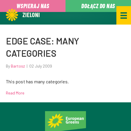
,
WSPIERAJ NAS
DOŁĄCZ DO NAS
FATUITY
EDGE CASE: MANY
CATEGORIES
By
Bartosz
|
02 July 2009
This post has many categories.
Read More